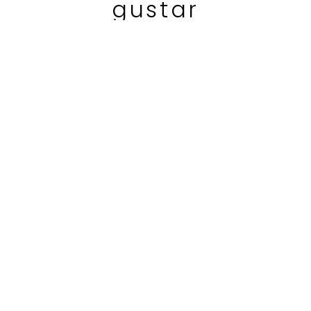
gustar
TIENDAS Y HORARIOS
¿CÓMO FUNCIONA?
SOSTENIBILIDAD
hola@1000razones.com
instagram
facebook