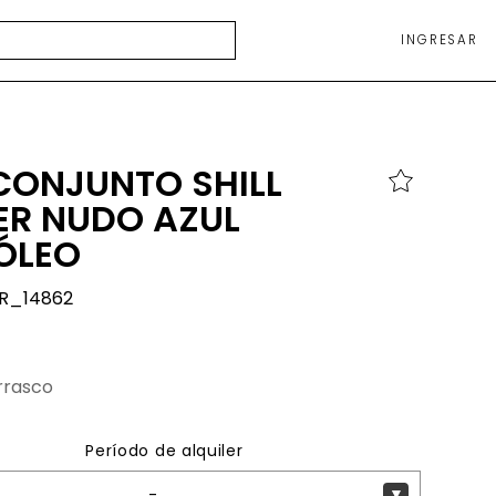
INGRESAR
CONJUNTO SHILL
ER NUDO AZUL
ÓLEO
R_14862
rrasco
Período de alquiler
-
▼