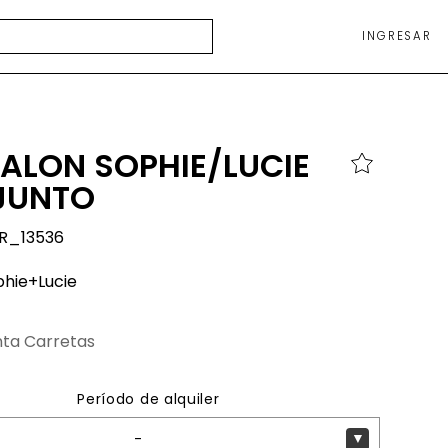
INGRESAR
ALON SOPHIE/LUCIE
JUNTO
R_13536
phie+Lucie
nta Carretas
Período de alquiler
-
▼